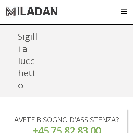
Sigill
i a
lucc
hett
o
AVETE BISOGNO D'ASSISTENZA?
+45 75 82 83 00