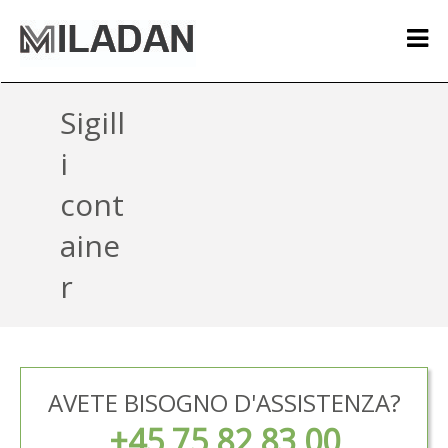
Sigill
i
cont
aine
r
AVETE BISOGNO D'ASSISTENZA?
+45 75 82 83 00