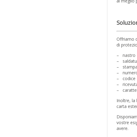
al meglio p
Soluzio
Offriamo q
di protezi
– nastro 
– saldatur
– stampa c
– numero d
– codice 
– ricevuta
– caratter
Inoltre, l
carta ester
Disponiamo
vostre esi
avere.