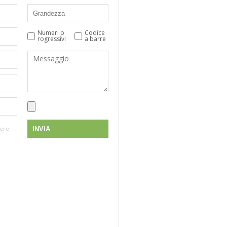
Numeri p
Codice
rogressivi
a barre
vere