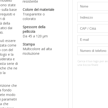
 modello
resistente
ono state
 sulla base
Colore del materiale
 requisiti e
Trasparente o
i di
colorato
à della
Spessore della
atici dai
pellicola
ti.
Da 45 a 120 µm
può essere
Stampa
zzata come
Multicolore ad alta
o con del
risoluzione
 logo e la
siderata e
Carica il tuo logo per a
sta serie di
una bozza finale
tiche che ne
o la
rizione che
 a fondo
rete modo
 i parametri
za che