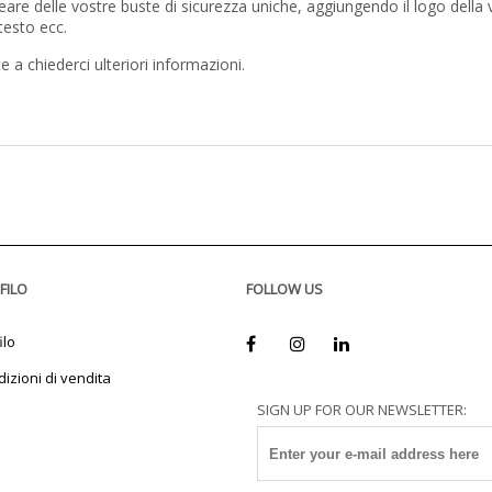
eare delle vostre buste di sicurezza uniche, aggiungendo il logo della 
 testo ecc.
e a chiederci ulteriori informazioni.
FILO
FOLLOW US
ilo
izioni di vendita
SIGN UP FOR OUR NEWSLETTER: