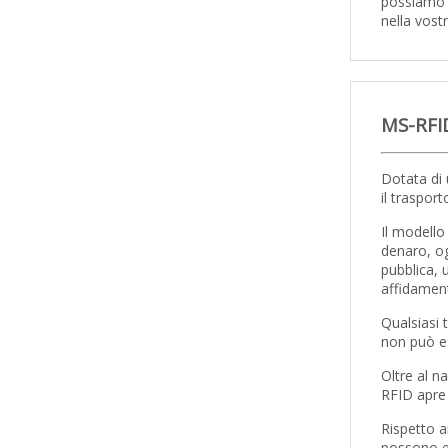
possiamo 
nella vost
MS-RFID
Dotata di 
il trasport
Il modello
denaro, og
pubblica, 
affidamen
Qualsiasi
non può es
Oltre al n
RFID apre 
Rispetto a
possono es