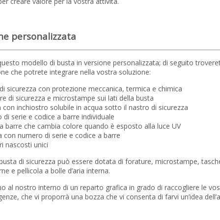
er creare valore per la vostra attività.
ne personalizzata
uesto modello di busta in versione personalizzata; di seguito troveret
one che potrete integrare nella vostra soluzione:
di sicurezza con protezione meccanica, termica e chimica
e di sicurezza e microstampe sui lati della busta
on inchiostro solubile in acqua sotto il nastro di sicurezza
i serie e codice a barre individuale
a barre che cambia colore quando è esposto alla luce UV
 con numero di serie e codice a barre
i nascosti unici
a busta di sicurezza può essere dotata di forature, microstampe, tasch
ne e pellicola a bolle d’aria interna.
 al nostro interno di un reparto grafica in grado di raccogliere le vo
genze, che vi proporrà una bozza che vi consenta di farvi un’idea dell’