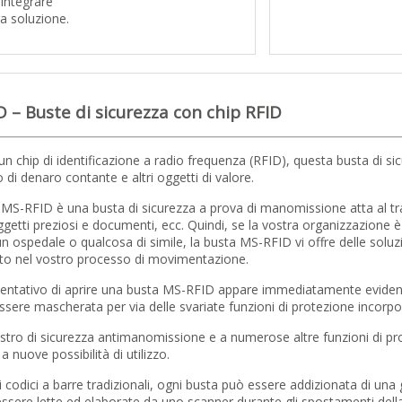
integrare
ra soluzione.
 – Buste di sicurezza con chip RFID
un chip di identificazione a radio frequenza (RFID), questa busta di si
o di denaro contante e altri oggetti di valore.
 MS-RFID è una busta di sicurezza a prova di manomissione atta al tra
getti preziosi e documenti, ecc. Quindi, se la vostra organizzazione è
un ospedale o qualcosa di simile, la busta MS-RFID vi offre delle soluzi
to nel vostro processo di movimentazione.
 tentativo di aprire una busta MS-RFID appare immediatamente eviden
sere mascherata per via delle svariate funzioni di protezione incorpora
astro di sicurezza antimanomissione e a numerose altre funzioni di pro
a nuove possibilità di utilizzo.
i codici a barre tradizionali, ogni busta può essere addizionata di una
sere lette ed elaborate da uno scanner durante gli spostamenti della