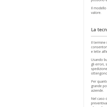
Il modello
valore.
La tecn
Il termine
consentono
e lette all
Usando bus
gli errori,
spedizione
ottengono 
Per quanto
grande pot
aziende.
Nel caso d
preventiva