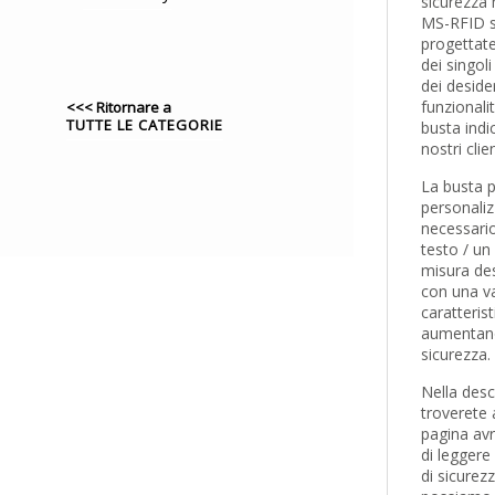
sicurezza
MS-RFID s
progettate
dei singoli
dei desider
funzionalit
<<< Ritornare a
TUTTE LE CATEGORIE
busta indic
nostri clien
La busta 
personali
necessari
testo / un
misura de
con una va
caratteris
aumentan
sicurezza.
Nella desc
troverete
pagina av
di leggere
di sicurez