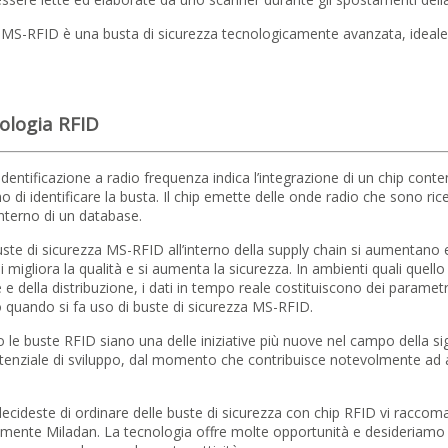
 MS-RFID è una busta di sicurezza tecnologicamente avanzata, ideale p
ologia RFID
 identificazione a radio frequenza indica l’integrazione di un chip con
 di identificare la busta. Il chip emette delle onde radio che sono ri
’interno di un database.
te di sicurezza MS-RFID all’interno della supply chain si aumentano effi
 si migliora la qualità e si aumenta la sicurezza. In ambienti quali quell
 e della distribuzione, i dati in tempo reale costituiscono dei parametr
quando si fa uso di buste di sicurezza MS-RFID.
 le buste RFID siano una delle iniziative più nuove nel campo della sig
enziale di sviluppo, dal momento che contribuisce notevolmente ad a
ecideste di ordinare delle buste di sicurezza con chip RFID vi racco
mente Miladan. La tecnologia offre molte opportunità e desideriamo c