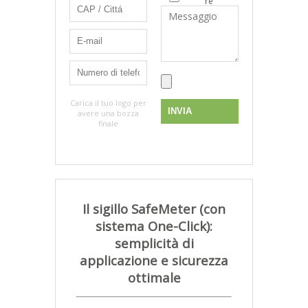
re
Carica il tuo logo per
avere una bozza
finale
Il sigillo SafeMeter (con
sistema One-Click):
semplicità di
applicazione e sicurezza
ottimale