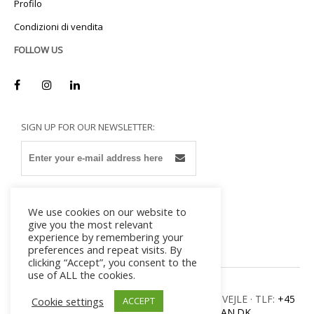
Profilo
Miladan raccomanda a tutte le
società di adottare una procedura
Condizioni di vendita
di applicazione per garantire un
uso corretto dei propri sigilli. Non
FOLLOW US
demandare mai la responsabilità a
personale esterno a meno che
questo non goda della totale
fiducia della società e non gli sia
stata fornita una formazione
approfondita sulla procedura di
SIGN UP FOR OUR NEWSLETTER:
applicazione.
Se siete alla ricerca di un sigillo a
cavo certificato ISO 17712:2013 vi
consigliamo per esempio il nostro
modello
PowerFlex 350A
We use cookies on our website to
give you the most relevant
La nostra società offre anche sigilli
experience by remembering your
per container (sigilli a chiodo)
preferences and repeat visits. By
certificati ISO 17712: 2013 –
clicking “Accept”, you consent to the
potete leggere per es. la
use of ALL the cookies.
descrizione di
Transitbolt
MILADAN · ULVEHAVEVEJ 42-46 · DK – 7100 VEJLE · TLF:
+45
Cookie settings
ACCEPT
7582 8300
· E-MAIL:
INFO@MILADAN.DK