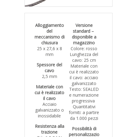
Alloggiamento
Versione
del
standard –
meccanismo di
disponibile a
chiusura
magazzino
25 x 27,6 x 8
Colore: rosso
mm
Lunghezza del
cavo: 25 cm
Spessore del
Materiale con
cavo
cui è realizzato
2,5 mm
il cavo: acciaio
galvanizzato
Materiale con
Testo: SEALED
cui è realizzato
e numerazione
il cavo
progressiva
Acciaio
Quantitativi
galvanizzato o
forniti: a partire
inossidabile
da 1.000 pezzi
Resistenza alla
Possibilità di
trazione
personalizzazio