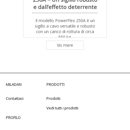
e dall’effetto deterrente
Il modello PowerFlex 250A è un
sigillo a cavo versatile e robusto
con un carico di rottura di circa
550 kg.
Vis mere
Gli studi condotti dalla nostra
società mostrano in modo
inequivocabile che all’interno di
trasporti divenuti oggetto di
manomissione sono stati
generalmente utilizzati dei sigili di
sicurezza con una lunghezza
MILADAN
PRODOTTI
variabile, che erano stati montati
in modo scorretto.
Contattaci
Prodotti
Pertanto, raccomandiamo che
tutti i sigilli a cavo (tutti i sigilli di
Vedi tutti i prodotti
sicurezza a lunghezza variabile)
siano serrati completamente al
PROFILO
fine di evitare manomissioni.