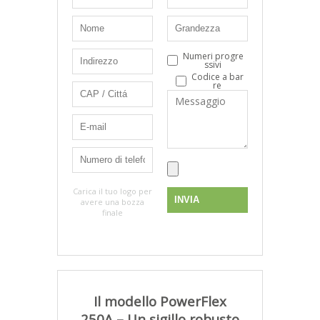
Numeri progre
ssivi
Codice a bar
re
Carica il tuo logo per
avere una bozza
finale
Il modello PowerFlex
250A – Un sigillo robusto