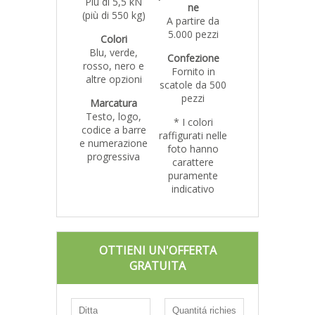
Più di 5,5 kN
ne
(più di 550 kg)
A partire da
5.000 pezzi
Colori
Blu, verde,
Confezione
rosso, nero e
Fornito in
altre opzioni
scatole da 500
pezzi
Marcatura
Testo, logo,
* I colori
codice a barre
raffigurati nelle
e numerazione
foto hanno
progressiva
carattere
puramente
indicativo
OTTIENI UN'OFFERTA
GRATUITA